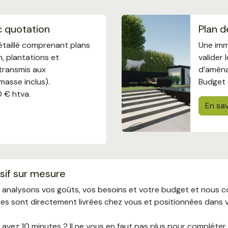
c quotation
Plan d
étaillé comprenant plans
Une imm
n, plantations et
valider 
 transmis aux
d’amén
masse inclus).
Budget 
0 € htva.
En sav
sif sur mesure
 analysons vos goûts, vos besoins et votre budget et nous c
es sont directement livrées chez vous et positionnées dans v
avez 10 minutes ? Il ne vous en faut pas plus pour compléter