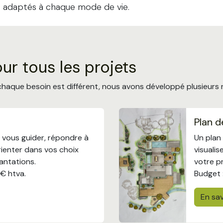
et adaptés à chaque mode de vie.
ur tous les projets
chaque besoin est différent, nous avons développé plusieur
Plan d
r vous guider, répondre à
Un plan
rienter dans vos choix
visualis
antations.
votre pr
 € htva.
Budget 
En sav