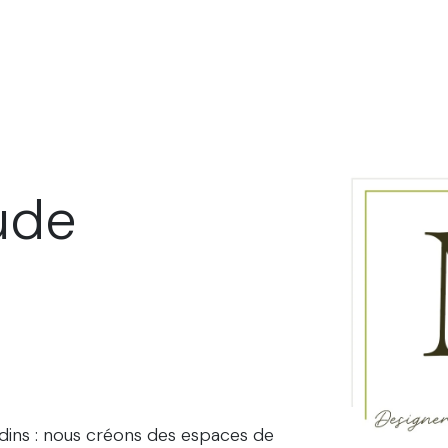
Serres et Orangeries
Plans paysagers
Meubles & Déco
ude
dins : nous créons des espaces de