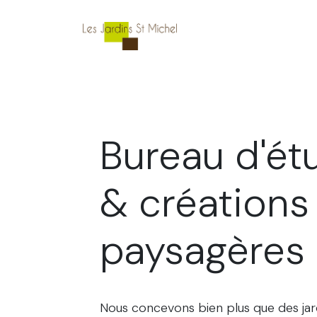
Se rendre au contenu
Accueil
La pépinière
Bureau d'ét
& créations
paysagères
Nous concevons bien plus que des jar