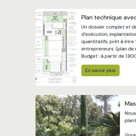
Plan technique ave
Un dossier complet et d
d’exécution, implantatio
quantitatifs, prêt à être
entrepreneurs. (plan de 
Budget : à partir de 1.80
En savoir plus
Mas
Nous
plant
Vous 