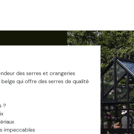
Serres et Orangeries
Plans paysagers
Meubles & Déco
Orangeries
endeur des serres et orangeries
 belge qui offre des serres de qualité
s ?
rix
ériaux
ons impeccables