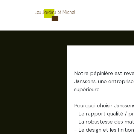
Se rendre au contenu
Accueil
La pépinière
Serres et 
Notre pépinière est rev
Janssens, une entreprise
supérieure.
Pourquoi choisir Janssen
- Le rapport qualité / p
- La robustesse des mat
- Le design et les finiti